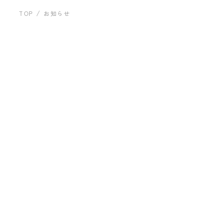
運営会社について
建築事例
TOP
お知らせ
お問い合わせ
「すべて」の記事一覧
すべて
お知らせ
2023.05.19
プライバシーポリシー
建築事例 府中エココートハウス（林謙太
郎）