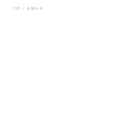
運営会社について
建築事例
TOP
お知らせ
お問い合わせ
「すべて」の記事一覧
すべて
お知らせ
2023.11.20
プライバシーポリシー
建築事例 岩井のビーチハウス（多田博）