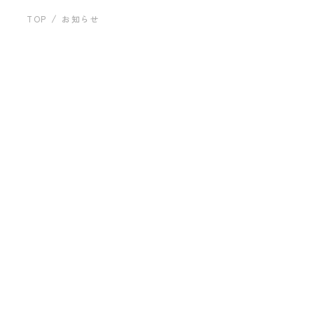
運営会社について
建築事例
TOP
お知らせ
お問い合わせ
「すべて」の記事一覧
すべて
お知らせ
2023.08.17
プライバシーポリシー
建築事例 三鷹K邸（林謙太郎）