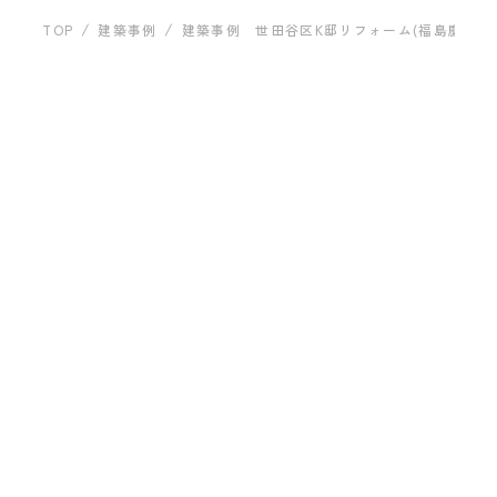
運営会社について
建築事例
TOP
建築事例
建築事例 世田谷区K邸リフォーム(福島慶太）
建築事例 世田谷区K邸
リフォーム(福島慶太）
お問い合わせ
ARCHITECT
プライバシーポリシー
スタジオ・スペース・クラフト
一級建築士事務所
福島 慶太