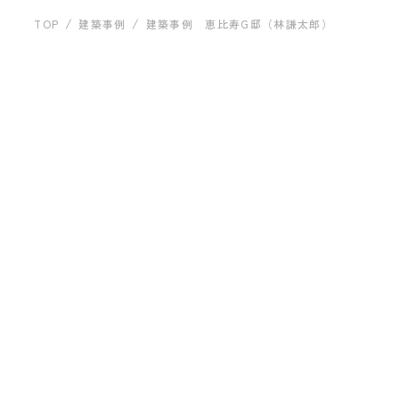
運営会社について
建築事例
TOP
建築事例
建築事例 恵比寿G邸（林謙太郎）
建築事例 恵比寿G邸
（林謙太郎）
お問い合わせ
ARCHITECT
プライバシーポリシー
KHアーキテクツ株式会社
林 謙太郎