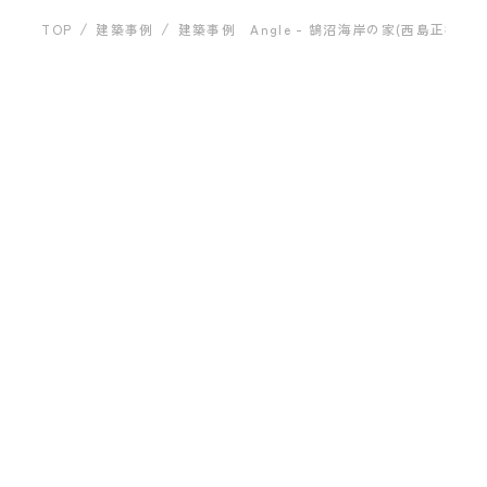
運営会社について
建築事例
TOP
建築事例
建築事例 Angle - 鵠沼海岸の家(西島正樹）
建築事例 Angle - 鵠沼
海岸の家(西島正樹）
お問い合わせ
ARCHITECT
プライバシーポリシー
株式会社プライム一級建築士事
務所
西島 正樹