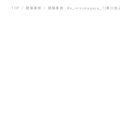
運営会社について
建築事例
TOP
建築事例
建築事例 Re_in kumagaya_T(黒川浩之）
建築事例 Re_in
kumagaya_T(黒川浩
お問い合わせ
之）
ARCHITECT
プライバシーポリシー
FAR EAST Co.,Ltd.
黒川 浩之