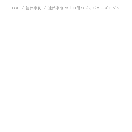
運営会社について
建築事例
TOP
建築事例
建築事例 地上11階のジャパニーズモダン（小
建築事例 地上11階のジャ
パニーズモダン（小林眞
お問い合わせ
人）
ARCHITECT
プライバシーポリシー
株式会社 小林真人建築アトリ
エ