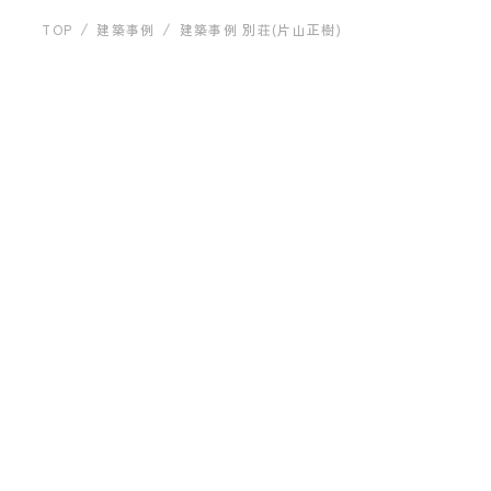
運営会社について
建築事例
TOP
建築事例
建築事例 別荘(片山正樹)
建築事例 別荘(片山正樹)
お問い合わせ
ARCHITECT
片山正樹建築計画事務所
片山 正樹
プライバシーポリシー
プロフィールを見る