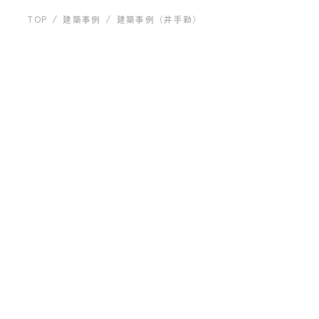
運営会社について
建築事例
TOP
建築事例
建築事例（井手勤）
建築事例（井手勤）
お問い合わせ
ARCHITECT
プライバシーポリシー
イオンアーキテクツ
井手 勤
プロフィールを見る