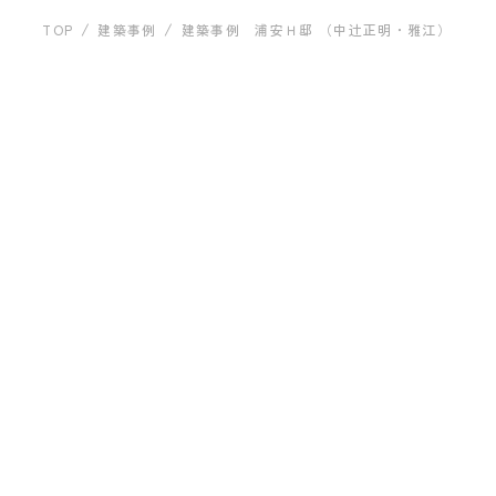
運営会社について
建築事例
TOP
建築事例
建築事例 浦安Ｈ邸 （中辻正明・雅江）
建築事例 浦安Ｈ邸 （中
辻正明・雅江）
お問い合わせ
プライバシーポリシー