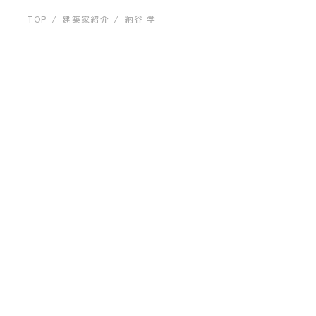
運営会社について
建築事例
TOP
建築家紹介
納谷 学
納谷建築設計事務所（株）
納谷 学
お問い合わせ
プライバシーポリシー