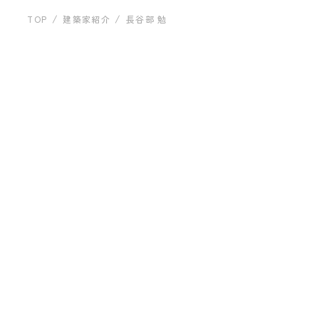
運営会社について
建築事例
TOP
建築家紹介
長谷部 勉
有限会社 H.A.S.Market
長谷部 勉
お問い合わせ
プライバシーポリシー