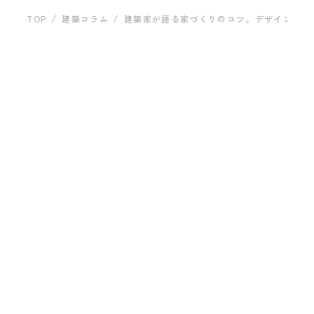
運営
建築事例
TOP
建築コラム
建築家が語る家づくりのコツ。デザインと設
お問い合わ
設計テクニック
2024.08.19
建築家が語る家づくりのコツ
スについて考える。
プライバシーポリシー