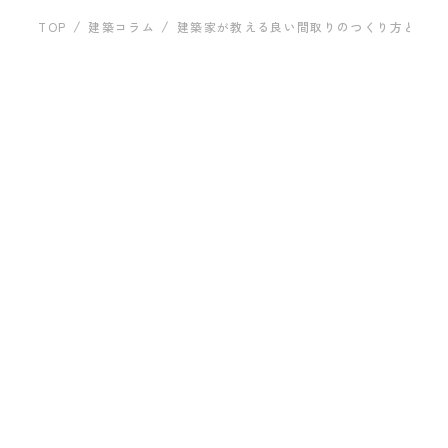
運営
建築事例
TOP
建築コラム
建築家が教える良い間取りのつくり方とは？
お問い合わ
間取り
2023.01.23
建築家が教える良い間取りの
すい家の共通点
プライバシーポリシー