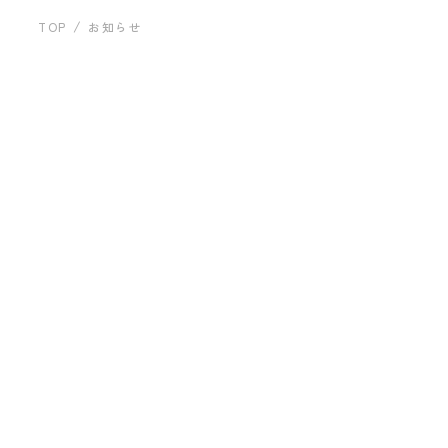
運営会社について
建築事例
TOP
お知らせ
お問い合わせ
「すべて」の記事一覧
すべて
お知らせ
2023.04.05
プライバシーポリシー
平屋の魅力を建築家が解説！メリットやデメ
リット、設計テクニックも紹介