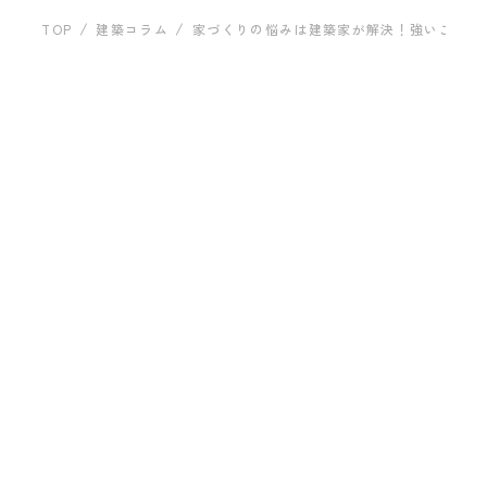
運営
建築事例
TOP
建築コラム
家づくりの悩みは建築家が解決！強いこだわ
お問い合わ
建築家のこと
2022.12.28
家づくりの悩みは建築家が解
築家が形にします。
プライバシーポリシー
家づくりは悩みの連続です。土地探しから始まり、予